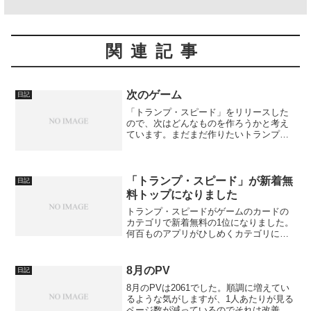
関連記事
次のゲーム
日記
「トランプ・スピード」をリリースした
ので、次はどんなものを作ろうかと考え
ています。まだまだ作りたいトランプゲ
ームはあるので、それを作るのも良いで
す。大富豪、アメリカンページワン、ポ
ーカー、セブンブリッジなどです。作る
のにはそれなりに時間がか...
「トランプ・スピード」が新着無
日記
料トップになりました
トランプ・スピードがゲームのカードの
カテゴリで新着無料の1位になりました。
何百ものアプリがひしめくカテゴリに比
べれば、カードは大分空いています。目
的達成の難易度はともかく1位になったの
はとてもうれしいです。どれくらいラン
8月のPV
日記
キングを保てるかはわ...
8月のPVは2061でした。順調に増えてい
るような気がしますが、1人あたりが見る
ページ数が減っているのでそれは改善し