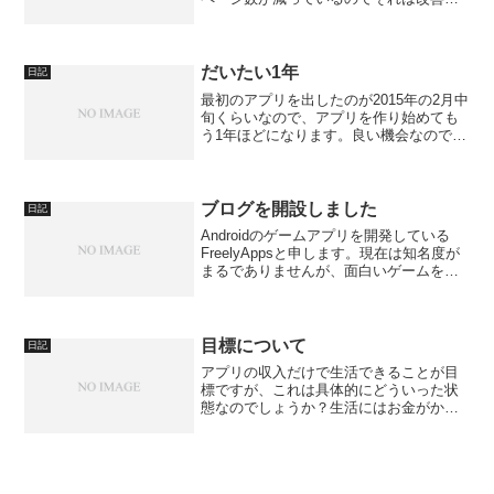
ていかないとと思っています。おそらく
は検索して引っかかったサイトを少し見
て出て行っているような気がしていま
す。今月も「Uni...
だいたい1年
日記
最初のアプリを出したのが2015年の2月中
旬くらいなので、アプリを作り始めても
う1年ほどになります。良い機会なので、
作ったものを振り返ってみようと思いま
す。『Bounce』が最初のアプリで2015年
2/6にリリースされました。はじめに作っ
た...
ブログを開設しました
日記
Androidのゲームアプリを開発している
FreelyAppsと申します。現在は知名度が
まるでありませんが、面白いゲームを開
発し皆様に遊んでいただけるように頑張
ります。最終的な目標はアプリだけで生
計をたてられるようになることです。よ
ろしくお...
目標について
日記
アプリの収入だけで生活できることが目
標ですが、これは具体的にどういった状
態なのでしょうか？生活にはお金がかか
ります。衣食住が基本的にかかるとし
て、娯楽、交通、医療、交際、税金など
様々な費用がかかります。これらを払う
ことができ、少しずつでも貯...