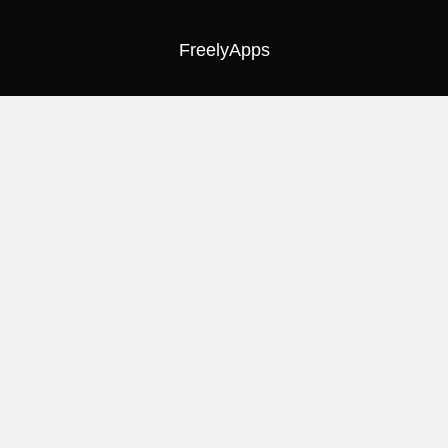
FreelyApps