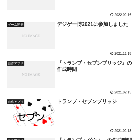
2022.02.16
デジゲー博2021に参加しました
ゲーム開発
2021.11.18
『トランプ・セブンブリッジ』の
自作アプリ
作成時間
2021.02.15
トランプ・セブンブリッジ
自作アプリ
2021.02.13