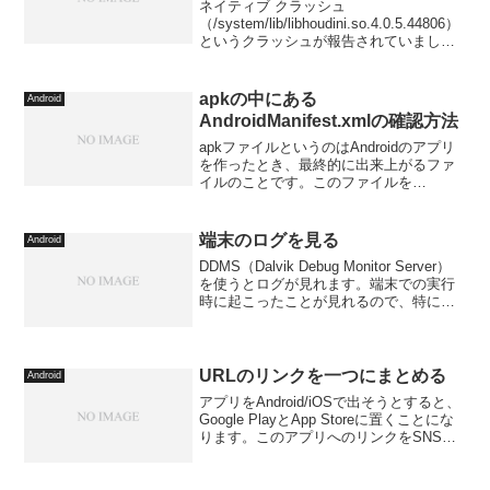
ネイティブ クラッシュ
（/system/lib/libhoudini.so.4.0.5.44806）
というクラッシュが報告されていまし
た。これまでに4回発生していたようで
す。発生頻度は高くないようですが、特
定の端末達（ASUS MeMO P...
apkの中にある
Android
AndroidManifest.xmlの確認方法
apkファイルというのはAndroidのアプリ
を作ったとき、最終的に出来上がるファ
イルのことです。このファイルを
Developer Consoleで登録することでアプ
リを配信することができます。中身はア
プリのプログラム、画像、音、Andro...
端末のログを見る
Android
DDMS（Dalvik Debug Monitor Server）
を使うとログが見れます。端末での実行
時に起こったことが見れるので、特にエ
ラーが出ていないかを調べるときに重宝
します。Android SDK をインストールし
てSDK Man...
URLのリンクを一つにまとめる
Android
アプリをAndroid/iOSで出そうとすると、
Google PlayとApp Storeに置くことにな
ります。このアプリへのリンクをSNSな
どでシェアするというのは、宣伝にもな
るのでよく行われています。アプリへの
URLは以下のように「」と...