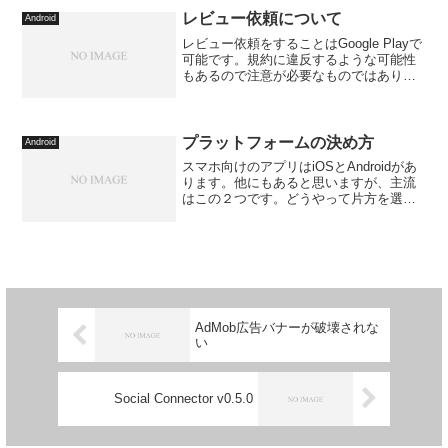
レビュー依頼について
Android
レビュー依頼をすることはGoogle Playで
可能です。規約に違反するような可能性
もあるので注意が必要なものではありま
す。公式の説明に違反の例があります。
評価に対し報酬を与えるなどして、評価
を操作することがいけないとあります。
「★5の評価...
プラットフォームの決め方
Android
スマホ向けのアプリはiOSとAndroidがあ
ります。他にもあると思いますが、主流
はこの２つです。どうやって片方を選ぶ
かという話をします。どちらにも一長一
短あり選ぶのは難しいと思います。どち
らも出すというのが良いと思いますがお
金がかかります...
AdMob広告バナーが破壊されな
い
Social Connector v0.5.0