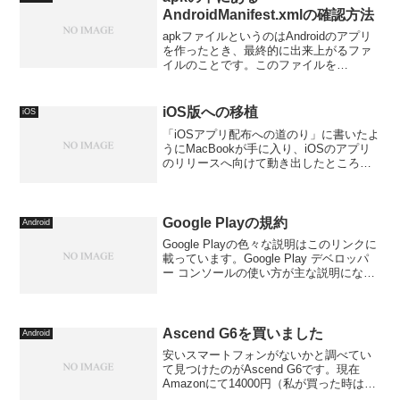
AndroidManifest.xmlの確認方法
apkファイルというのはAndroidのアプリ
を作ったとき、最終的に出来上がるファ
イルのことです。このファイルを
Developer Consoleで登録することでアプ
リを配信することができます。中身はア
プリのプログラム、画像、音、Andro...
iOS版への移植
iOS
「iOSアプリ配布への道のり」に書いたよ
うにMacBookが手に入り、iOSのアプリ
のリリースへ向けて動き出したところで
す。まずは最も新しいAndroidアプリであ
るトランプ・アメリカンページワンを移
植することにしました。これはUnityの...
Google Playの規約
Android
Google Playの色々な説明はこのリンクに
載っています。Google Play デベロッパ
ー コンソールの使い方が主な説明になり
ます。アプリを開発した後にどのように
公開すればいいかとか、アプリが満たす
べき要件は何かとか、どれくらいアプ...
Ascend G6を買いました
Android
安いスマートフォンがないかと調べてい
て見つけたのがAscend G6です。現在
Amazonにて14000円（私が買った時は
18000円）ほどで買えます。SIMフリーの