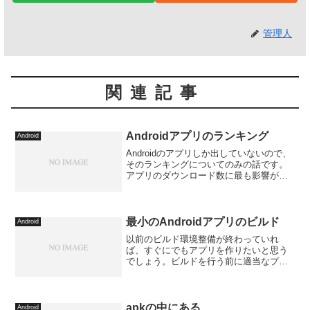
管理人
関連記事
Androidアプリのランキング
Android
Androidのアプリしか出していないので、
そのランキングについてのみの話です。
アプリのダウンロード数に最も影響があ
るのはランキングの順位であるというこ
とです。当たり前のことのように言われ
ることなのですが、これが内容に関係し
ないのであまりよ...
最小のAndroidアプリのビルド
Android
以前のビルド環境整備が終わっていれ
ば、すぐにでもアプリを作りたいと思う
でしょう。ビルドを行う前に適当なプロ
ジェクトを用意する必要があります。ど
のようなものを使うのかは自由ですが、
最低限必要なものがいくつかあります。
ビルドして端末でアプリを動...
apkの中にある
Android