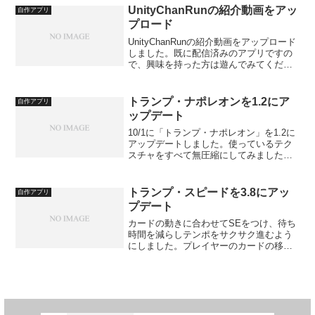
UnityChanRunの紹介動画をアッ
自作アプリ
プロード
UnityChanRunの紹介動画をアップロード
しました。既に配信済みのアプリですの
で、興味を持った方は遊んでみてくださ
い。そこそこ難しめに作ったので、意外
と手ごたえがあるはずです。ダウンロー
ドについてはこちらからどうぞ。
トランプ・ナポレオンを1.2にア
自作アプリ
「UnityCha...
ップデート
10/1に「トランプ・ナポレオン」を1.2に
アップデートしました。使っているテク
スチャをすべて無圧縮にしてみました。
圧縮フォーマットによっては対応できな
い端末がありそうなので、無圧縮にして
どのような端末でもテクスチャが正しく
トランプ・スピードを3.8にアッ
自作アプリ
表示できるはずで...
プデート
カードの動きに合わせてSEをつけ、待ち
時間を減らしテンポをサクサク進むよう
にしました。プレイヤーのカードの移動
速度を設定できるようになりました。そ
の他＞設定から「プレイヤーカード移
動」ボタンを押すと、高速、速い、通常
を選択できます。これを設...