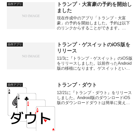
トランプ・大富豪の予約を開始し
自作アプリ
ました
現在作成中のアプリ「トランプ・大富
豪」の予約を開始しました。予約は以下
のリンクからすることができます。
Android版の予約iOS版の予約大富豪のア
プリを作っています。動くようになって
来ました。 pic.twitter.com/nFOXo6...
トランプ・ゲスイットのiOS版を
自作アプリ
リリース
11/3に『トランプ・ゲスイット』のiOS版
をリリースしました。以前作ったAndroid
版の移植になります。ゲスイットという
カード当てゲームのアプリです。ゲスイ
ット自体はあまり馴染みのないトランプ
ゲームだと思います。A～Kまでの13枚の
トランプ・ダウト
自作アプリ
カー...
12/21に『トランプ・ダウト』をリリース
しました。Android版のダウンロードiOS
版のダウンロードダウトは簡単に覚えら
れるゲームであり、嘘をつき、嘘を見破
るというゲームで人気があると思いま
す。嘘をつくというのは日常生活ではあ
まり良い行...