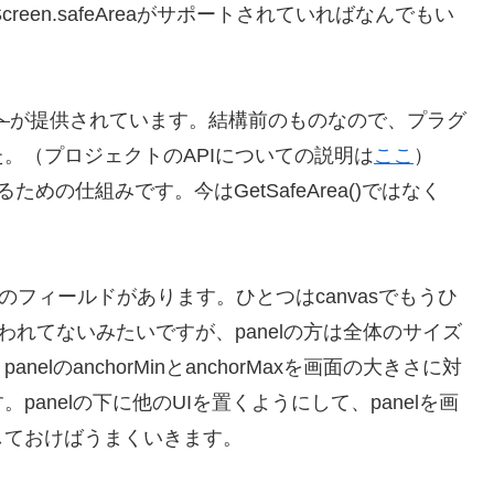
です。Screen.safeAreaがサポートされていればなんでもい
ト
が提供されています。結構前のものなので、プラグ
。（プロジェクトのAPIについての説明は
ここ
）
整するための仕組みです。今はGetSafeArea()ではなく
ansformのフィールドがあります。ひとつはcanvasでもうひ
で使われてないみたいですが、panelの方は全体のサイズ
lのanchorMinとanchorMaxを画面の大きさに対
anelの下に他のUIを置くようにして、panelを画
しておけばうまくいきます。