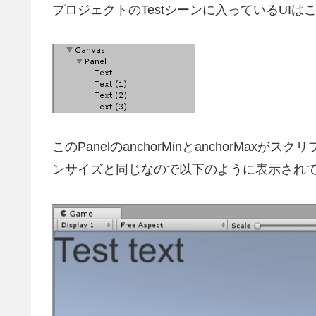
プロジェクトのTestシーンに入っているUIは
このPanelのanchorMinとanchorMaxが
ンサイズと同じなので以下のように表示され