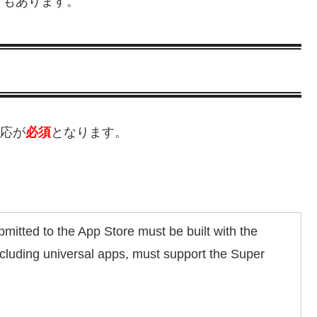
ともあります。
対応が
必須
となります。
bmitted to the App Store must be built with the
cluding universal apps, must support the Super